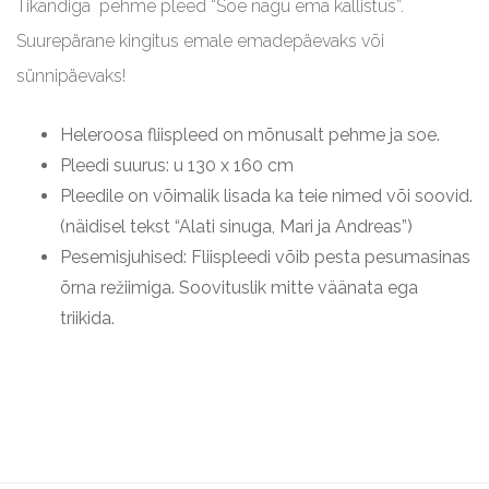
Tikandiga pehme pleed “Soe nagu ema kallistus”.
Page
Suurepärane kingitus emale emadepäevaks või
sünnipäevaks!
Heleroosa fliispleed on mõnusalt pehme ja soe.
Pleedi suurus: u 130 x 160 cm
Pleedile on võimalik lisada ka teie nimed või soovid.
(näidisel tekst “Alati sinuga, Mari ja Andreas”)
Pesemisjuhised: Fliispleedi võib pesta pesumasinas
õrna režiimiga. Soovituslik mitte väänata ega
triikida.