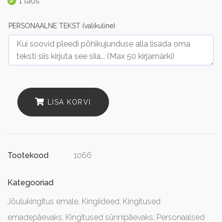
1 laos
PERSONAALNE TEKST (valikuline)
LISA KORVI
1066
Tootekood
Kategooriad
Jõulukingitus emale
,
Kingiideed
,
Kingitused
emadepäevaks
,
Kingitused sünnipäevaks
,
Personaalsed