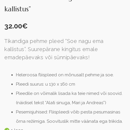
kallistus”
32.00
€
Tikandiga pehme pleed “Soe nagu ema
kallistus”. Suurepärane kingitus emale
emadepäevaks või sünnipäevaks!
Heleroosa fliispleed on mõnusalt pehme ja soe.
Pleedi suurus: u 130 x 160 cm
Pleedile on võimalik lisada ka teie nimed või soovid.
(näidisel tekst “Alati sinuga, Mari ja Andreas”)
Pesemisjuhised: Fliispleedi võib pesta pesumasinas
õrna režiimiga. Soovituslik mitte väänata ega triikida.