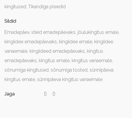
kingitused
,
Tikandiga pleedid
Sildid
Emadepäev
,
ideid emadepäevaks
,
jõulukingitus emale
,
kingiidee emadepäevaks
,
kingiidee emale
,
kingiidee
vanaemale
,
kingiideed emadepäevaks
,
kingitus
emadepäevaks
,
kingitus emale
,
kingitus vanaemale
,
sõnumiga kingitused
,
sõnumiga tooted
,
sünnipäeva
kingitus emale
,
sünnipäeva kingitus vanaemale
Jaga