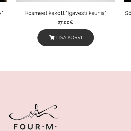
v”
Kosmeetikakott ”Igavesti kaunis”
Sõ
27.00
€
LISA KORVI