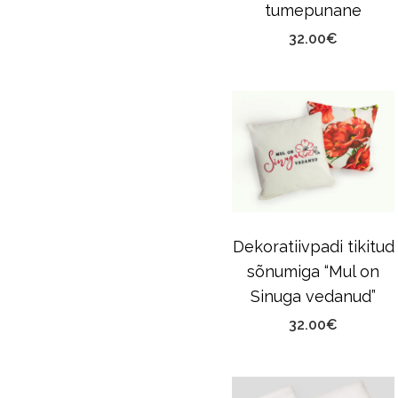
tumepunane
32.00
€
Dekoratiivpadi tikitud
sõnumiga “Mul on
Sinuga vedanud”
32.00
€