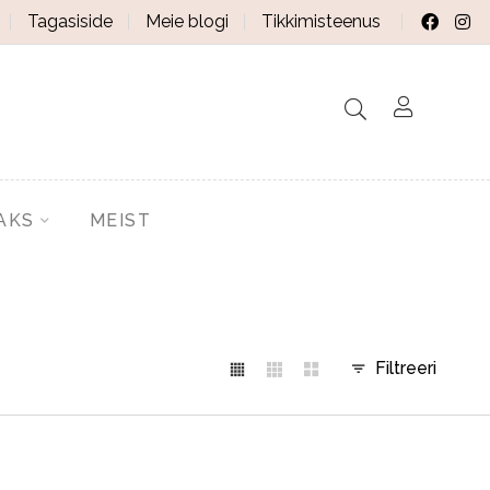
Tagasiside
Meie blogi
Tikkimisteenus
AKS
MEIST
Filtreeri