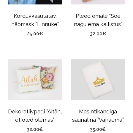
Korduvkasutatav
Pleed emale “Soe
näomask ”Linnuke”
nagu ema kallistus”
25.00
€
32.00
€
Dekoratiivpadi “Aitäh,
Masintikandiga
et oled olemas”
saunalina ”Vanaema”
32.00
€
35.00
€