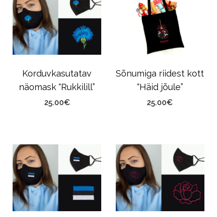
Korduvkasutatav
Sõnumiga riidest kott
näomask “Rukkilill”
“Häid jõule”
25.00
€
25.00
€