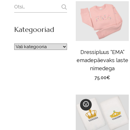
Search
for:
Kategooriad
Dressipluus “EMA”
emadepäevaks laste
nimedega
75.00
€