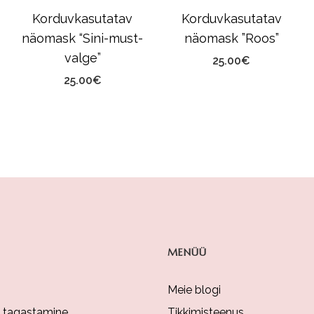
Korduvkasutatav
Korduvkasutatav
näomask “Sini-must-
näomask ”Roos”
valge”
25.00
€
25.00
€
MENÜÜ
Meie blogi
a tagastamine
Tikkimisteenus