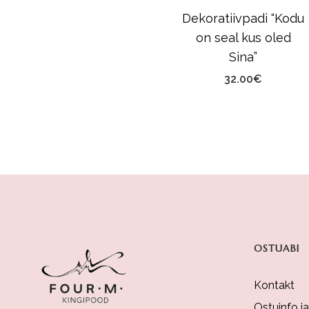
Dekoratiivpadi “Kodu
on seal kus oled
Sina”
32.00
€
OSTUABI
Kontakt
Ostuinfo j