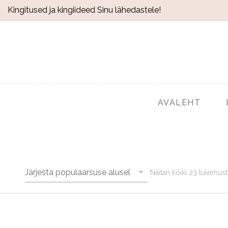
Kingitused ja kingiideed Sinu lähedastele!
AVALEHT
Järjesta populaarsuse alusel
Näitan kõiki 23 tulemust