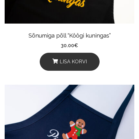
Chosen
On
The
Product
Sõnumiga põll “Köögi kuningas”
Page
30.00
€
LISA KORVI