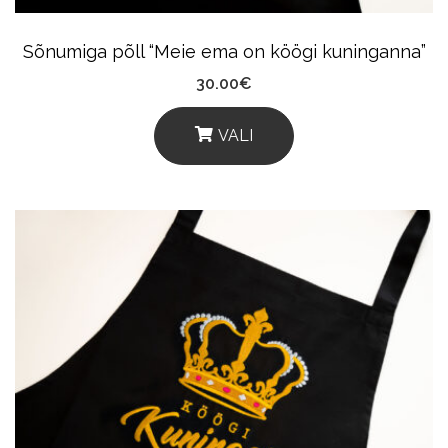
The
Product
Sõnumiga põll “Meie ema on köögi kuninganna”
Page
30.00
€
VALI
This
Product
Has
Multiple
Variants.
The
Options
May
Be