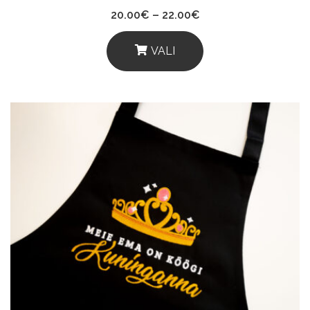
Price
20.00
€
–
22.00
€
range:
20.00€
through
VALI
22.00€
This
Product
Has
Multiple
Variants.
The
Options
May
Be
Chosen
On