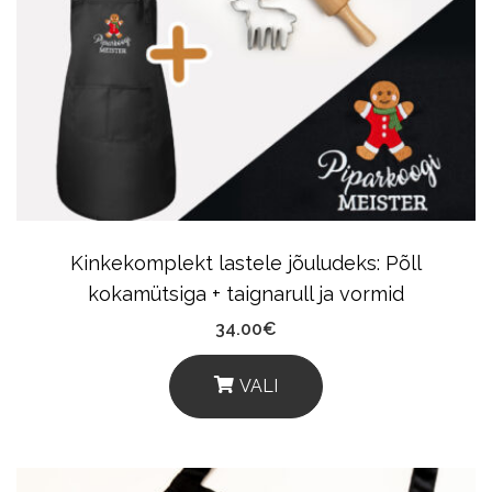
The
Options
May
Be
Chosen
On
The
Product
Kinkekomplekt lastele jõuludeks: Põll
Page
kokamütsiga + taignarull ja vormid
34.00
€
VALI
This
Product
Has