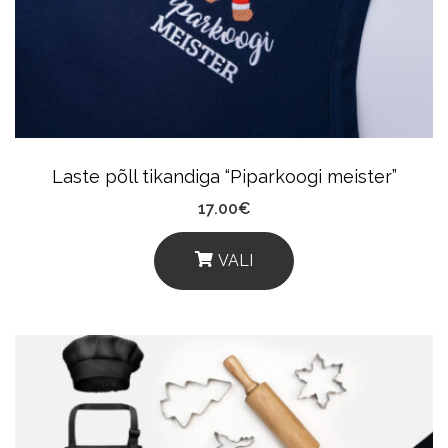
Laste põll tikandiga “Piparkoogi meister”
17.00
€
VALI
This
Product
Has
Multiple
Variants.