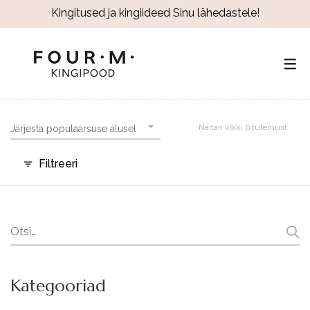
Kingitused ja kingiideed Sinu lähedastele!
Näitan kõiki 6 tulemust
Järjesta populaarsuse alusel
Filtreeri
Search
for:
Kategooriad