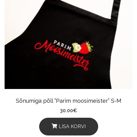
Multiple
Variants.
The
Options
May
Be
Chosen
On
The
Product
Sõnumiga põll ”Parim moosimeister” S-M
Page
30.00
€
LISA KORVI