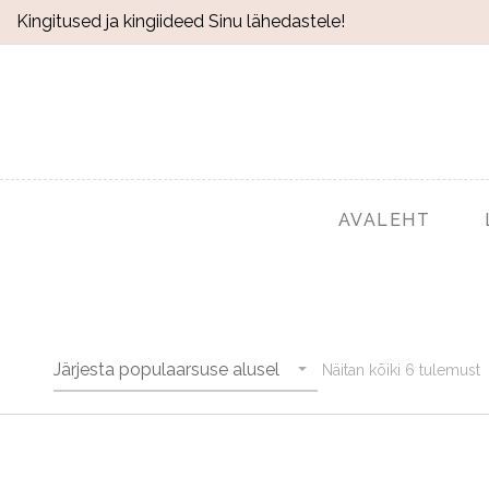
Kingitused ja kingiideed Sinu lähedastele!
AVALEHT
Järjesta populaarsuse alusel
Näitan kõiki 6 tulemust