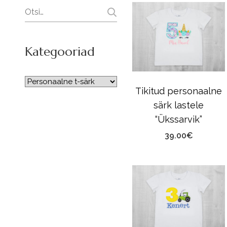
Search
for:
Kategooriad
Tikitud personaalne
särk lastele
“Ükssarvik”
39.00
€