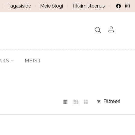
Tagasiside
Meie blogi
Tikkimisteenus
AKS
MEIST
Filtreeri