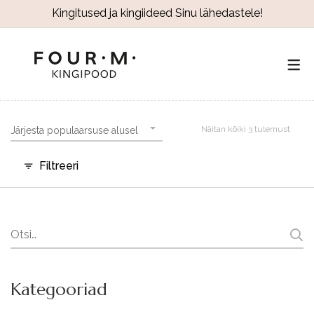
Kingitused ja kingiideed Sinu lähedastele!
Näitan kõiki 3 tulemust
Järjesta populaarsuse alusel
Filtreeri
Search
for:
Kategooriad