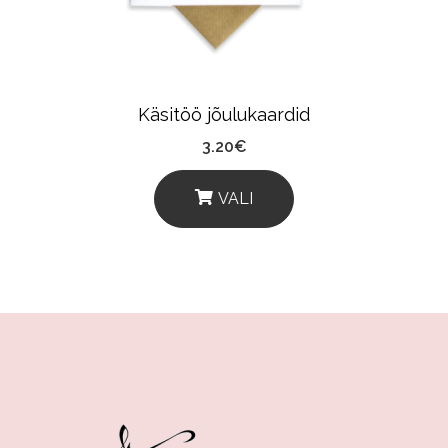
Käsitöö jõulukaardid
3.20
€
VALI
This
Product
Has
Multiple
Variants.
The
Options