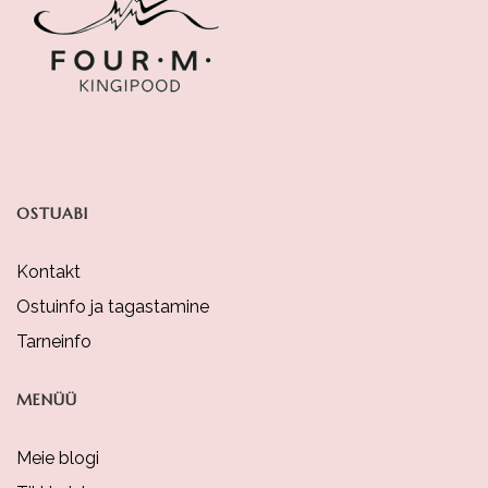
May
Be
Chosen
On
The
Product
OSTUABI
Page
Kontakt
Ostuinfo ja tagastamine
Tarneinfo
MENÜÜ
Meie blogi