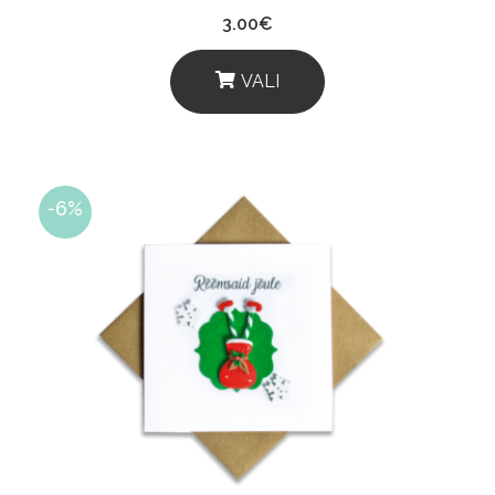
3.00
€
VALI
This
Product
Has
-6%
Multiple
Variants.
The
Options
May
Be
Chosen
On