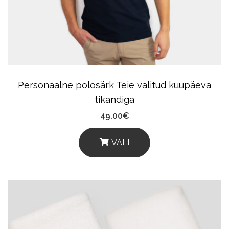
Be
Chosen
On
The
Product
Personaalne polosärk Teie valitud kuupäeva
Page
tikandiga
49.00
€
VALI
This
Product
Has
Multiple
Variants.