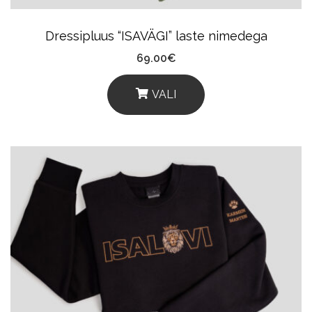
The
Product
Dressipluus “ISAVÄGI” laste nimedega
Page
69.00
€
VALI
This
Product
Has
Multiple
Variants.
The
Options
May
Be