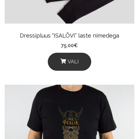
Chosen
On
The
Product
Dressipluus “ISALÕVI” laste nimedega
Page
75.00
€
VALI
This
Product
Has
Multiple
Variants.
The
Options