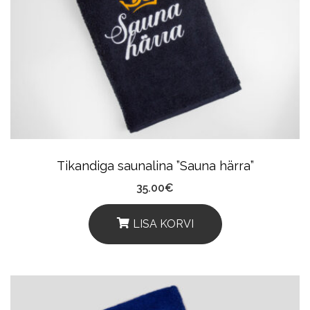
The
Options
May
Be
Chosen
On
The
Product
Tikandiga saunalina ”Sauna härra”
Page
35.00
€
LISA KORVI