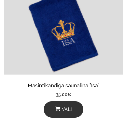
Masintikandiga saunalina ”Isa”
35.00
€
VALI
This