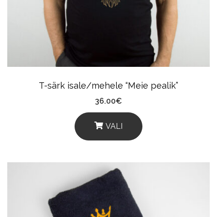
May
Be
Chosen
On
The
Product
T-särk isale/mehele “Meie pealik”
Page
36.00
€
VALI
This
Product
Has
Multiple
Variants.