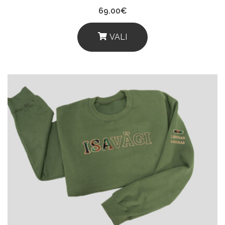
69.00
€
VALI
This
Product
Has
Multiple
Variants.
The
Options
May
Be
Chosen
On