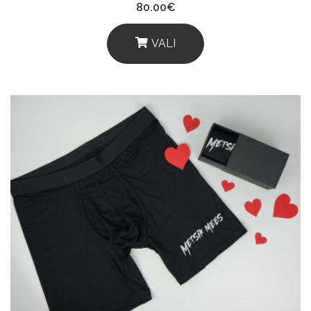
80.00
€
VALI
This
Product
Has
Multiple
Variants.
The
Options
May
Be
Chosen
On
The