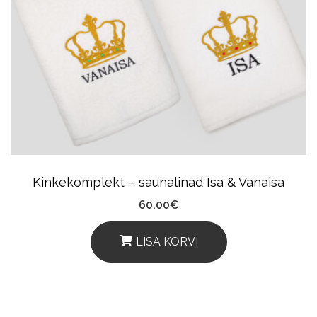
The
Options
May
Be
Chosen
On
The
Product
Kinkekomplekt – saunalinad Isa & Vanaisa
Page
60.00
€
LISA KORVI