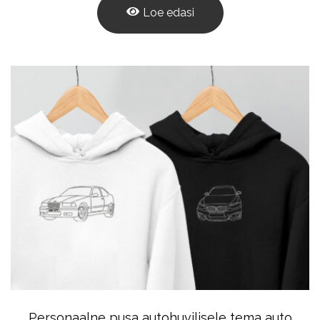
Loe edasi
Personaalne pusa autohuvilisele tema auto