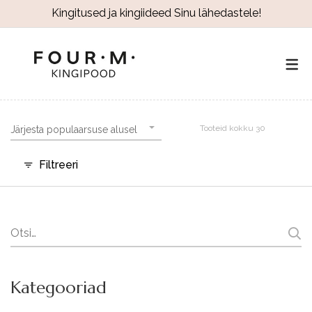
Kingitused ja kingiideed Sinu lähedastele!
Tooteid kokku 30
Järjesta populaarsuse alusel
Filtreeri
Search
for:
Kategooriad