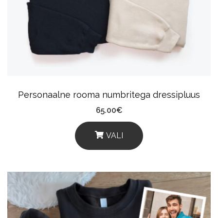
May
Be
Chosen
On
The
Product
Personaalne rooma numbritega dressipluus
Page
65.00
€
VALI