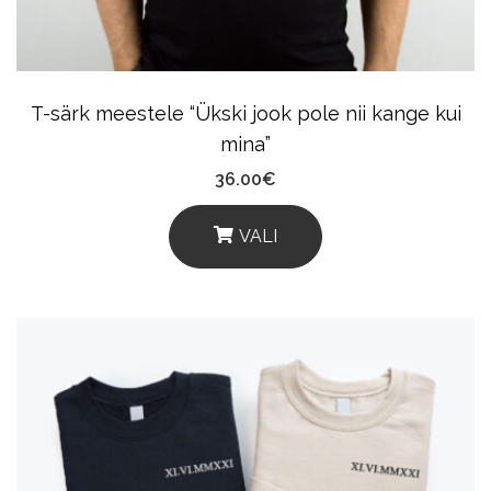
On
The
Product
T-särk meestele “Ükski jook pole nii kange kui
Page
mina”
36.00
€
VALI
This
Product
Has
Multiple
Variants.
The
Options