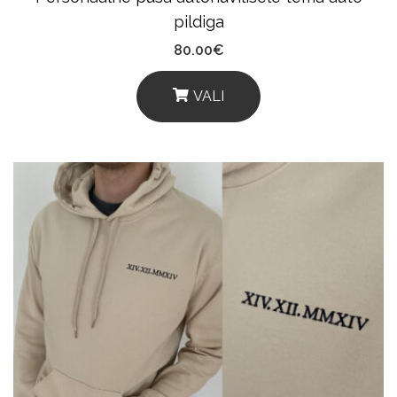
pildiga
80.00
€
VALI