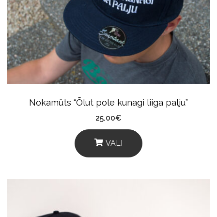
Nokamüts “Õlut pole kunagi liiga palju”
25.00
€
VALI
This
Product
Has
Multiple