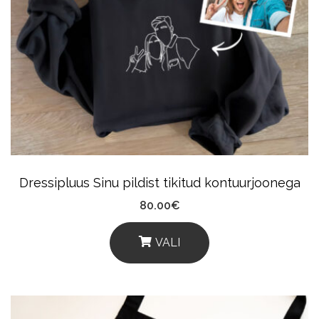
Dressipluus Sinu pildist tikitud kontuurjoonega
80.00
€
VALI
This
Product
Has