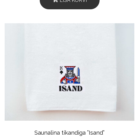
LISA KORVI
Saunalina tikandiga ”Isand”