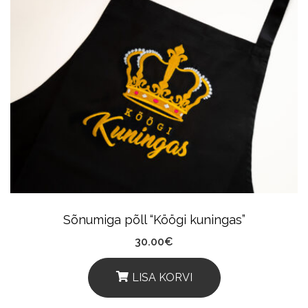
Multiple
Variants.
The
Options
May
Be
Chosen
On
The
Product
Sõnumiga põll “Köögi kuningas”
Page
30.00
€
LISA KORVI