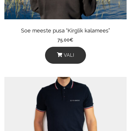
Soe meeste pusa “Kirglik kalamees”
75.00
€
VALI
This
Product
Has
Multiple
Variants.
The
Options
May