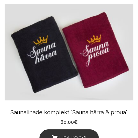
Product
Has
Multiple
Variants.
The
Options
May
Be
Chosen
On
The
Product
Saunalinade komplekt ”Sauna härra & proua”
Page
60.00
€