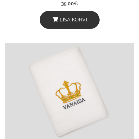
35.00
€
LISA KORVI