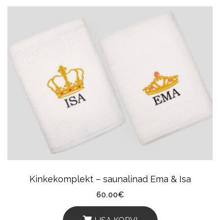
Product
Has
Multiple
Variants.
The
Options
May
Be
Chosen
On
The
Product
Kinkekomplekt – saunalinad Ema & Isa
Page
60.00
€