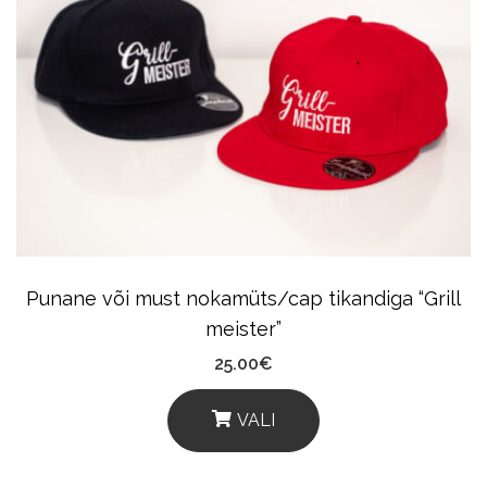
Variants.
The
Options
May
Be
Chosen
On
The
Product
Punane või must nokamüts/cap tikandiga “Grill
Page
meister”
25.00
€
VALI
This