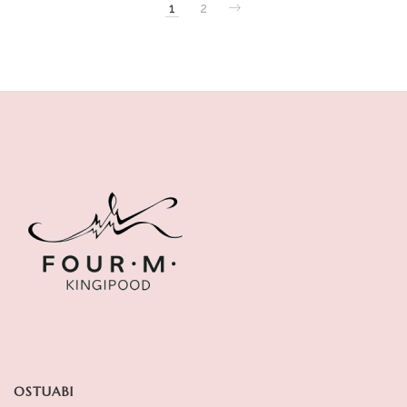
1
2
OSTUABI