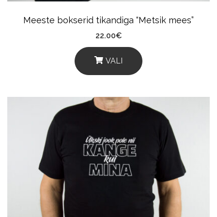
Product
Meeste bokserid tikandiga “Metsik mees”
Page
22.00
€
VALI
This
Product
Has
Multiple
Variants.
The
Options
May
Be
Chosen