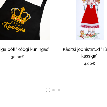
ga põll “Köögi kuningas”
Käsitsi joonistatud “T
kassiga”
30.00
€
4.00
€