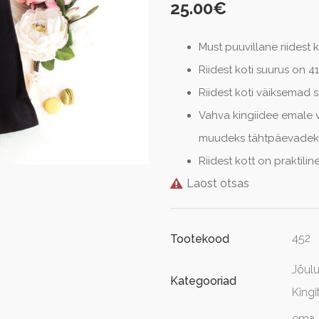
25.00
€
Must puuvillane riidest
Riidest koti suurus on 4
Riidest koti väiksemad
Vahva kingiidee emale
muudeks tähtpäevadek
Riidest kott on praktilin
Laost otsas
452
Tootekood
Jõulu
Kategooriad
King
ema