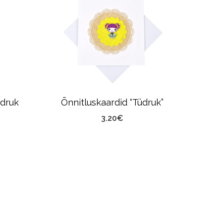
üdruk
Õnnitluskaardid “Tüdruk”
Käsit
3.20
€