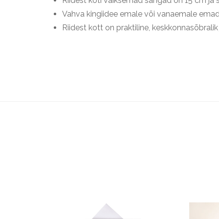
Riidest koti väiksemad sangad on 15 cm ja
Vahva kingiidee emale või vanaemale ema
Riidest kott on praktiline, keskkonnasõbralik j