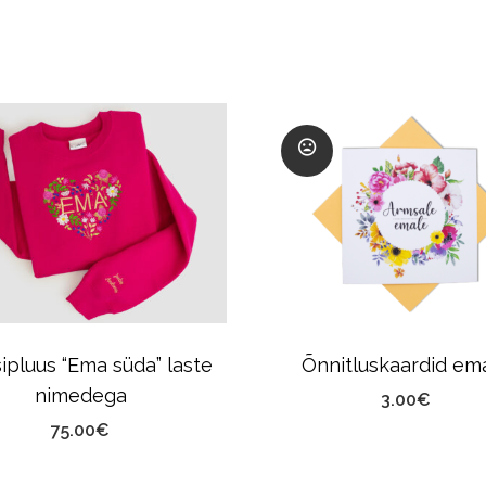
ipluus “Ema süda” laste
Õnnitluskaardid em
nimedega
3.00
€
75.00
€