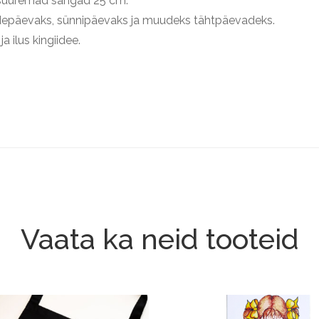
 suuremad sangad 25 cm.
depäevaks, sünnipäevaks ja muudeks tähtpäevadeks.
a ilus kingiidee.
Vaata ka neid tooteid