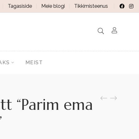
Tagasiside
Meie blogi
Tikkimisteenus
AKS
MEIST
ott “Parim ema
”