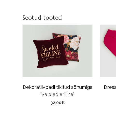
Seotud tooted
eline”
Dekoratiivpadi tikitud sõnumiga
Dress
“Sa oled eriline”
32.00
€