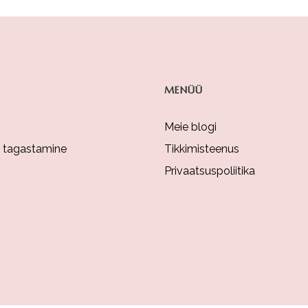
MENÜÜ
Meie blogi
a tagastamine
Tikkimisteenus
Privaatsuspoliitika