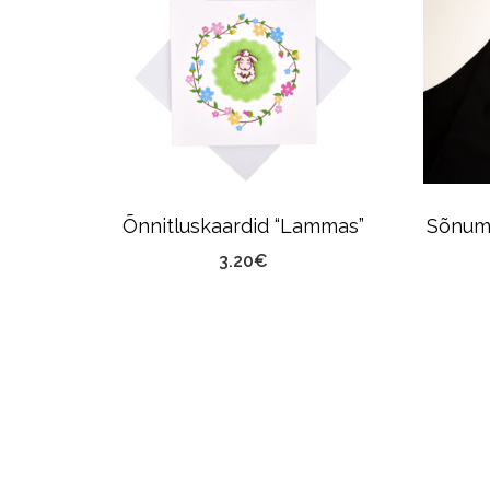
druk”
Õnnitluskaardid “Lammas”
Sõnumi
3.20
€