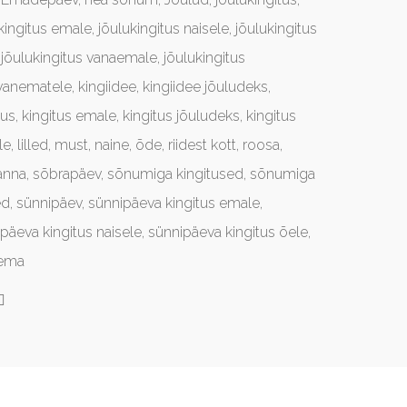
kingitus emale
,
jõulukingitus naisele
,
jõulukingitus
,
jõulukingitus vanaemale
,
jõulukingitus
vanematele
,
kingiidee
,
kingiidee jõuludeks
,
tus
,
kingitus emale
,
kingitus jõuludeks
,
kingitus
le
,
lilled
,
must
,
naine
,
õde
,
riidest kott
,
roosa
,
anna
,
sõbrapäev
,
sõnumiga kingitused
,
sõnumiga
ed
,
sünnipäev
,
sünnipäeva kingitus emale
,
päeva kingitus naisele
,
sünnipäeva kingitus õele
,
ema