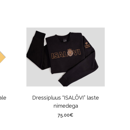
ale
Dressipluus “ISALÕVI” laste
Sõnu
nimedega
75.00
€