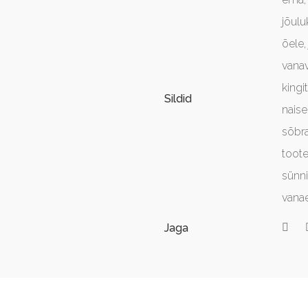
jõulu
õele
vana
kingi
Sildid
naise
sõbr
toot
sünni
vana
Jaga