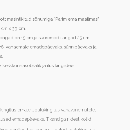
 kott masintikitud sõnumiga “Parim ema maailmas”.
1 cm x 39 cm.
 sangad on 15 cm ja suuremad sangad 25 cm.
 või vanaemale emadepäevaks, sünnipäevaks ja
s.
e, keskkonnasõbralik ja ilus kingiidee.
kingitus emale
,
Jõulukingitus vanavanematele
,
itused emadepäevaks
,
Tikandiga riidest kotid
,
Emadepäev
,
hea sõnum
,
Jõulud
,
jõulukingitus
,