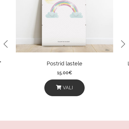
”
Postrid lastele
15.00
€
VALI
This
Product
Has
Multiple