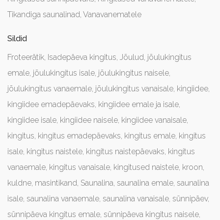
Tikandiga saunalinad
,
Vanavanematele
Sildid
Froteerätik
,
Isadepäeva kingitus
,
Jõulud
,
jõulukingitus
emale
,
jõulukingitus isale
,
jõulukingitus naisele
,
jõulukingitus vanaemale
,
jõulukingitus vanaisale
,
kingiidee
,
kingiidee emadepäevaks
,
kingiidee emale ja isale
,
kingiidee isale
,
kingiidee naisele
,
kingiidee vanaisale
,
kingitus
,
kingitus emadepäevaks
,
kingitus emale
,
kingitus
isale
,
kingitus naistele
,
kingitus naistepäevaks
,
kingitus
vanaemale
,
kingitus vanaisale
,
kingitused naistele
,
kroon
,
kuldne
,
masintikand
,
Saunalina
,
saunalina emale
,
saunalina
isale
,
saunalina vanaemale
,
saunalina vanaisale
,
sünnipäev
,
sünnipäeva kingitus emale
,
sünnipäeva kingitus naisele
,