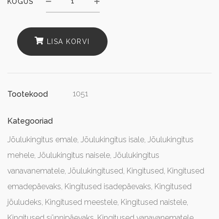
KOGUS
Kogus
LISA KORVI
1051
Tootekood
Kategooriad
Jõulukingitus emale
,
Jõulukingitus isale
,
Jõulukingitus
mehele
,
Jõulukingitus naisele
,
Jõulukingitus
vanavanematele
,
Jõulukingitused
,
Kingitused
,
Kingitused
emadepäevaks
,
Kingitused isadepäevaks
,
Kingitused
jõuludeks
,
Kingitused meestele
,
Kingitused naistele
,
Kingitused sünnipäevaks
,
Kingitused vanavanematele
,