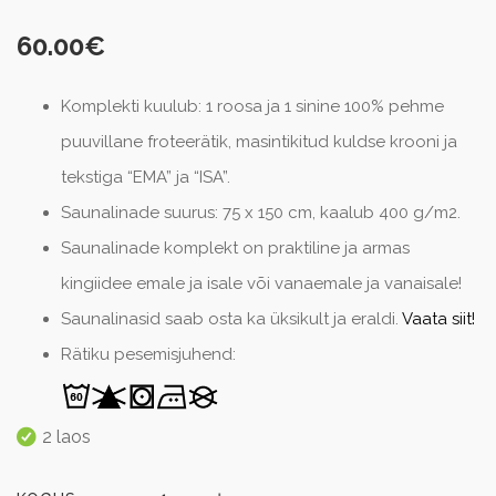
60.00
€
Komplekti kuulub: 1 roosa ja 1 sinine 100% pehme
puuvillane froteerätik, masintikitud kuldse krooni ja
tekstiga “EMA” ja “ISA”.
Saunalinade suurus: 75 x 150 cm, kaalub 400 g/m2.
Saunalinade komplekt on praktiline ja armas
kingiidee emale ja isale või vanaemale ja vanaisale!
Saunalinasid saab osta ka üksikult ja eraldi.
Vaata siit!
Rätiku pesemisjuhend:
2 laos