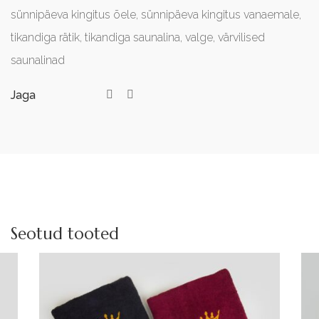
sünnipäeva kingitus õele
,
sünnipäeva kingitus vanaemale
,
tikandiga rätik
,
tikandiga saunalina
,
valge
,
värvilised
saunalinad
Jaga
Seotud tooted