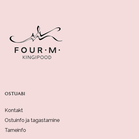
Variants.
The
Options
May
Be
Chosen
On
The
Product
OSTUABI
Page
Kontakt
Ostuinfo ja tagastamine
Tarneinfo