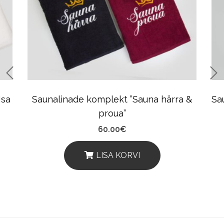
Isa
Saunalinade komplekt ”Sauna härra &
Sa
proua”
60.00
€
LISA KORVI