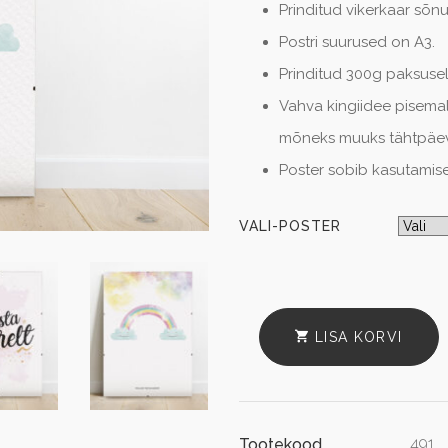
Prinditud vikerkaar sõn
Postri suurused on A3.
Prinditud 300g paksusel
Vahva kingiidee pisemal
mõneks muuks tähtpäev
Poster sobib kasutamise
VALI-POSTER
LISA KORVI
491
Tootekood