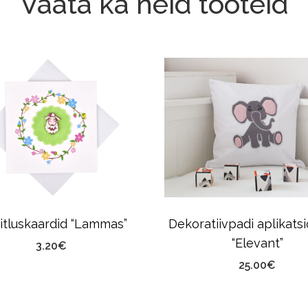
Vaata ka neid tooteid
itluskaardid “Lammas”
Dekoratiivpadi aplikats
“Elevant”
3.20
€
25.00
€