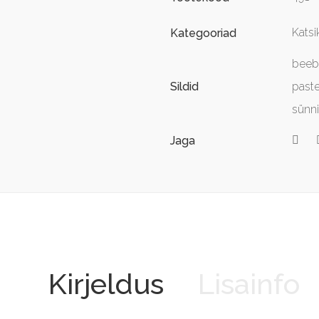
Katsi
Kategooriad
beeb
Sildid
paste
sünn
Jaga
Kirjeldus
Lisainfo