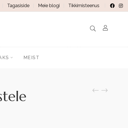
Tagasiside
Meie blogi
Tikkimisteenus
AKS
MEIST
stele