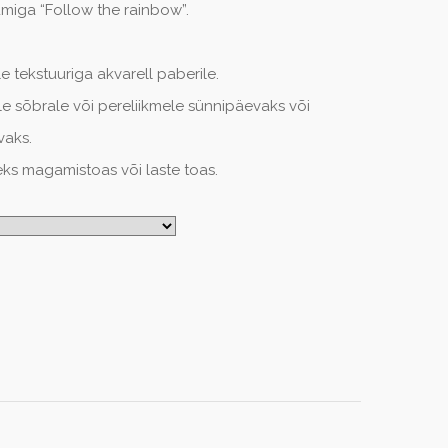
umiga “Follow the rainbow”.
e tekstuuriga akvarell paberile.
e sõbrale või pereliikmele sünnipäevaks või
aks.
ks magamistoas või laste toas.