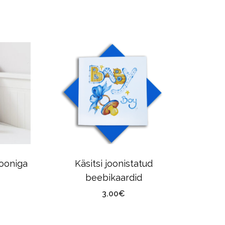
-33
iooniga
Käsitsi joonistatud
U
beebikaardid
3.00
€