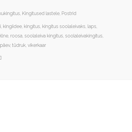
kukingitus
,
Kingitused lastele
,
Postrid
i
,
kingiidee
,
kingitus
,
kingitus soolaleivaks
,
laps
,
llne
,
roosa
,
soolaleiva kingitus
,
soolaleivakingitus
,
ipäev
,
tüdruk
,
vikerkaar