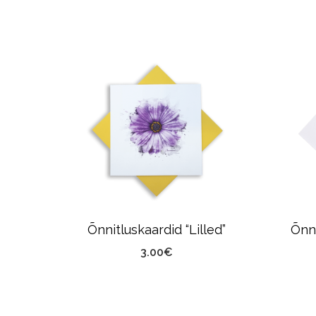
druk”
Õnnitluskaardid “Lilled”
Õnn
3.00
€