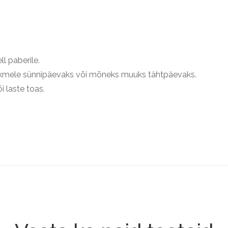
l paberile.
liikmele sünnipäevaks või mõneks muuks tähtpäevaks.
 laste toas.