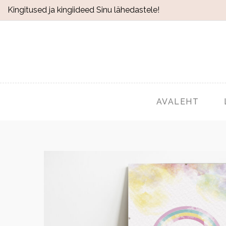
Kingitused ja kingiideed Sinu lähedastele!
AVALEHT