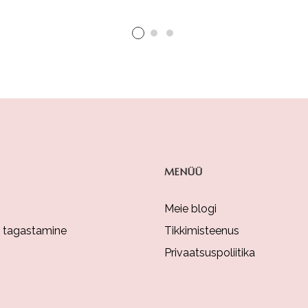
MENÜÜ
Meie blogi
a tagastamine
Tikkimisteenus
Privaatsuspoliitika