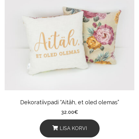
Dekoratiivpadi “Aitäh, et oled olemas”
32.00
€
LISA KORVI