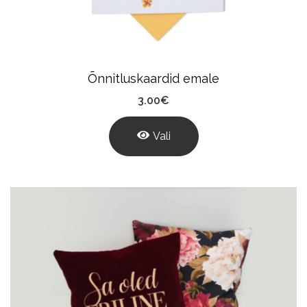
Õnnitluskaardid emale
3.00
€
Vali
This
Product
Has
Multiple
Variants.
The
Options