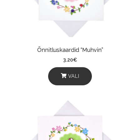
Õnnitluskaardid “Muhvin”
3.20
€
VALI
This
Product
Has
Multiple
Variants.
The