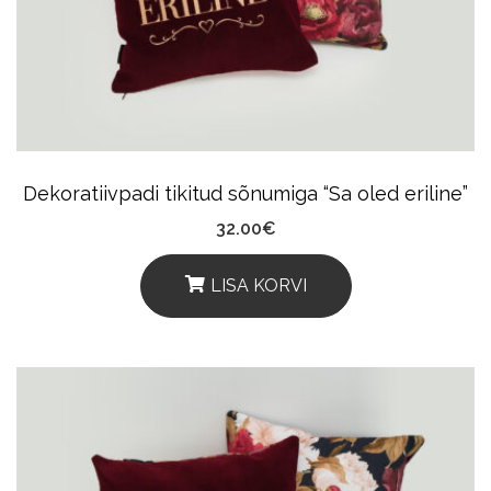
May
Be
Chosen
On
The
Product
Dekoratiivpadi tikitud sõnumiga “Sa oled eriline”
Page
32.00
€
LISA KORVI