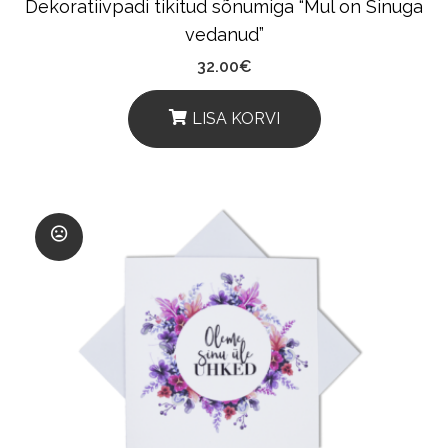
Dekoratiivpadi tikitud sõnumiga “Mul on Sinuga
Page
vedanud”
32.00
€
LISA KORVI