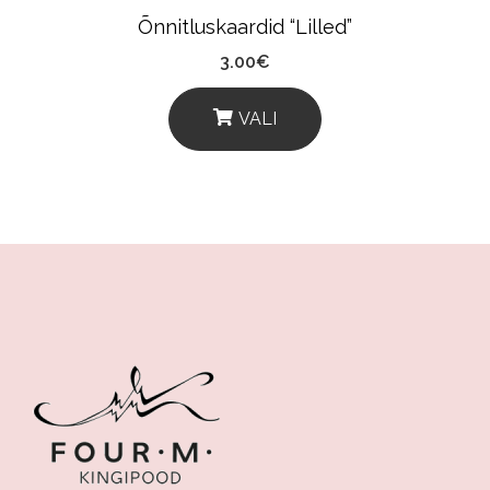
Õnnitluskaardid “Lilled”
3.00
€
VALI
This
Product
Has
Multiple
Variants.
The
Options
May
Be
Chosen