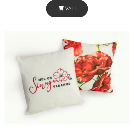
VALI
This
Product
Has
Multiple
Variants.
The
Options
May
Be
Chosen
On
The
Product