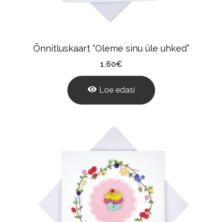
Õnnitluskaart “Oleme sinu üle uhked”
1.60
€
Loe edasi