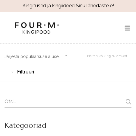
Kingitused ja kingiideed Sinu lähedastele!
Näitan kõiki 15 tulemust
Järjesta populaarsuse alusel
Filtreeri
Search
for:
Kategooriad