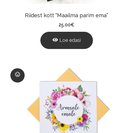
Riidest kott “Maailma parim ema”
25.00
€
Loe edasi