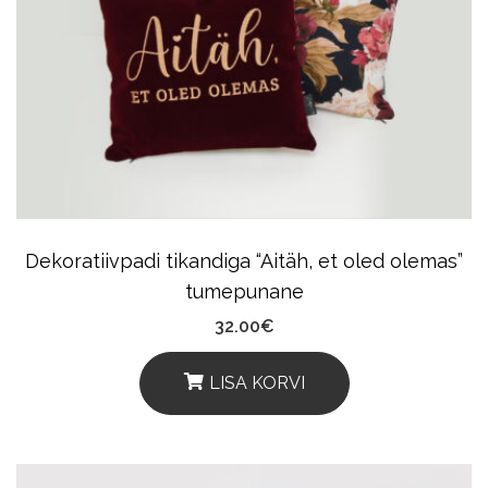
Dekoratiivpadi tikandiga “Aitäh, et oled olemas”
tumepunane
32.00
€
LISA KORVI