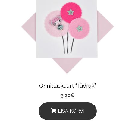
Variants.
The
Options
May
Be
Chosen
On
The
Product
Õnnitluskaart “Tüdruk”
Page
3.20
€
LISA KORVI