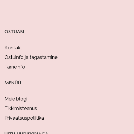
On
The
Product
OSTUABI
Page
Kontakt
Ostuinfo ja tagastamine
Tarneinfo
MENÜÜ
Meie blogi
Tikkimisteenus
Privaatsuspoliitika
LIITU UUDISKIRJAGA