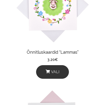
Options
May
Be
Chosen
On
The
Product
Õnnitluskaardid “Lammas”
Page
3.20
€
VALI
This
Product
Has
Multiple