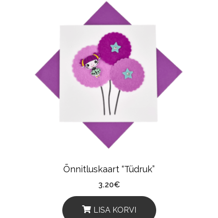
Õnnitluskaart “Tüdruk”
3.20
€
LISA KORVI