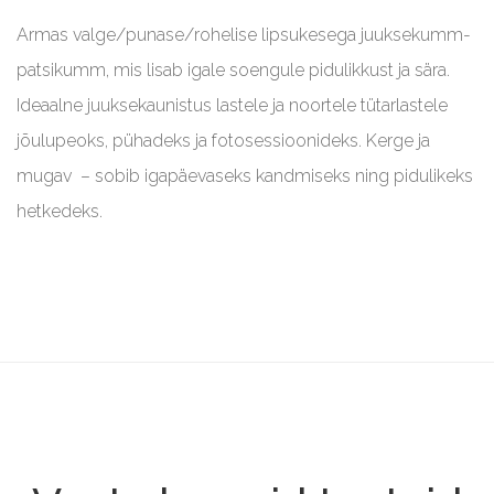
Armas valge/punase/rohelise lipsukesega juuksekumm-
patsikumm, mis lisab igale soengule pidulikkust ja sära.
Ideaalne juuksekaunistus lastele ja noortele tütarlastele
jõulupeoks, pühadeks ja fotosessioonideks. Kerge ja
mugav – sobib igapäevaseks kandmiseks ning pidulikeks
hetkedeks.