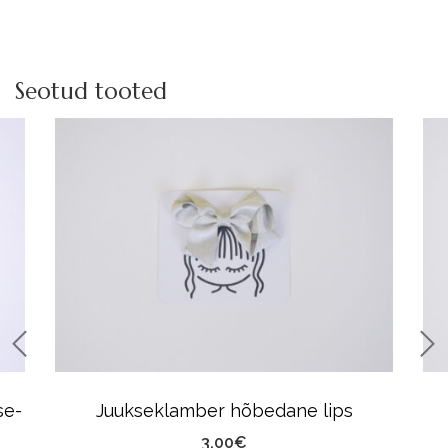
Seotud tooted
se-
Juukseklamber hõbedane lips
3.00
€