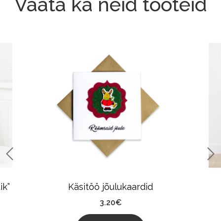
Vaata ka neid tooteid
ik”
Käsitöö jõulukaardid
3.20
€