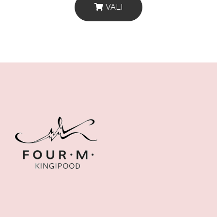
VALI
This
Product
Has
Multiple
Variants.
The
Options
May
Be
Chosen
On
The
Product