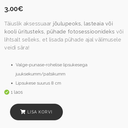
3.00
€
Täiuslik aksessuaar
jõulupeoks, lasteaia või
kooli üritusteks, pühade fotosessioonideks
või
lihtsalt selleks, et lisada pühade ajal välimusele
veidi sära!
Valge-punase-rohelise lipsukesega
juuksekumm/patsikumm
Lipsukese suurus 8 cm
1 laos
LISA KORVI