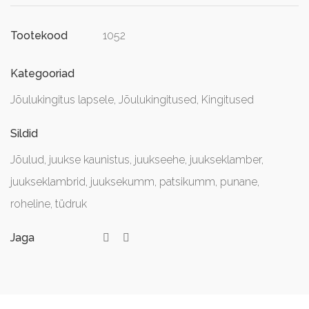
1052
Tootekood
Kategooriad
Jõulukingitus lapsele
,
Jõulukingitused
,
Kingitused
Sildid
Jõulud
,
juukse kaunistus
,
juukseehe
,
juukseklamber
,
juukseklambrid
,
juuksekumm
,
patsikumm
,
punane
,
roheline
,
tüdruk
Jaga