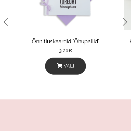
Õnnitluskaardid “Õhupallid”
3.20
€
VALI
This
Product
Has
Multiple
Variants.
The