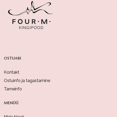
Options
May
Be
Chosen
On
The
Product
OSTUABI
Page
Kontakt
Ostuinfo ja tagastamine
Tarneinfo
MENÜÜ
Meie blogi