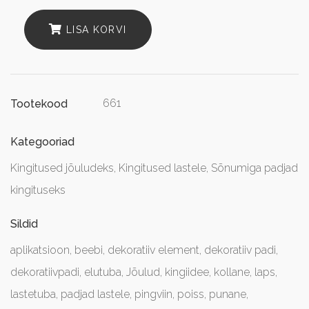
LISA KORVI
661
Tootekood
Kategooriad
Kingitused jõuludeks
,
Kingitused lastele
,
Sõnumiga padjad
kingituseks
Sildid
aplikatsioon
,
beebi
,
dekoratiiv element
,
dekoratiiv padi
,
dekoratiivpadi
,
elutuba
,
Jõulud
,
kingiidee
,
kollane
,
laps
,
lastetuba
,
padjad lastele
,
pingviin
,
poiss
,
punane
,