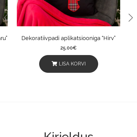
ru”
Dekoratiivpadi aplikatsiooniga “Hirv”
25.00
€
LISA KORVI
Kirjeldus