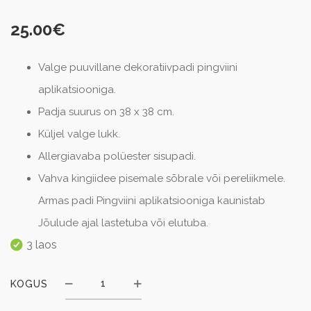
25.00
€
Valge puuvillane dekoratiivpadi pingviini
aplikatsiooniga.
Padja suurus on 38 x 38 cm.
Küljel valge lukk.
Allergiavaba polüester sisupadi.
Vahva kingiidee pisemale sõbrale või pereliikmele.
Armas padi Pingviini aplikatsiooniga kaunistab
Jõulude ajal lastetuba või elutuba.
3 laos
KOGUS
Kogus