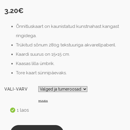
3.20
€
Õnnitluskaart on kaunistatud kunstnahast kangast
ringidega.
Trükitud sõnum 280g tekstuuriga akvarellpaberil.
Kaardi suurus on 15×15 cm.
Kaasas lilla ümbrik.
Tore kaart sünnipäevaks.
VALI-VARV
MUUDA
1 laos