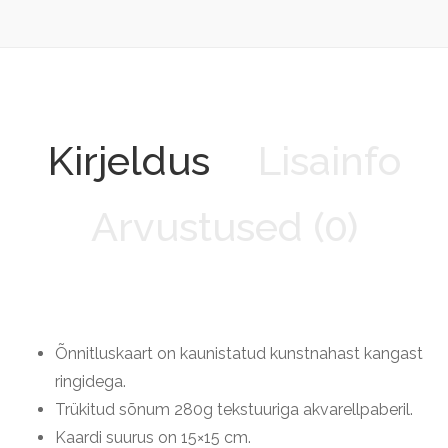
Kirjeldus
Lisainfo
Arvustused (0)
Õnnitluskaart on kaunistatud kunstnahast kangast
ringidega.
Trükitud sõnum 280g tekstuuriga akvarellpaberil.
Kaardi suurus on 15×15 cm.