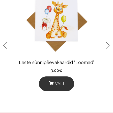
Laste sünnipäevakaardid “Loomad”
3.00
€
VALI
This
Product
Has