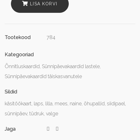
LISA KORVI
784
Tootekood
Kategooriad
Õnnitluskaardid
,
Sünnipäevakaardid lastele
,
Sünnipäevakaardid täiskasvanutele
Sildid
käsitöökaart
,
laps
,
lilla
,
mees
,
naine
,
õhupallid
,
siidipael
,
sünnipäev
,
tüdruk
,
valge
Jaga