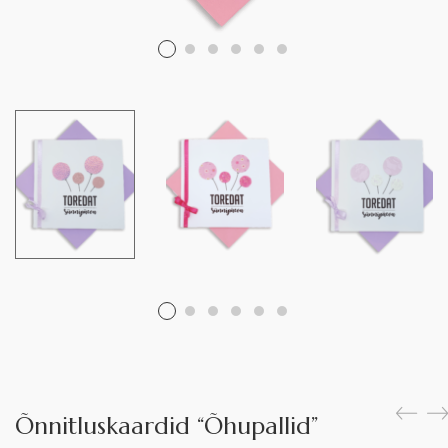
Õnnitluskaardid “Õhupallid”