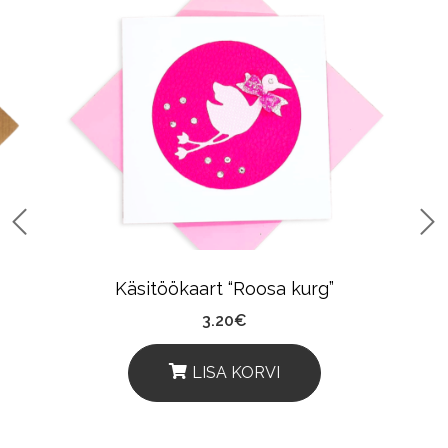
Käsitöökaart “Roosa kurg”
3.20
€
LISA KORVI