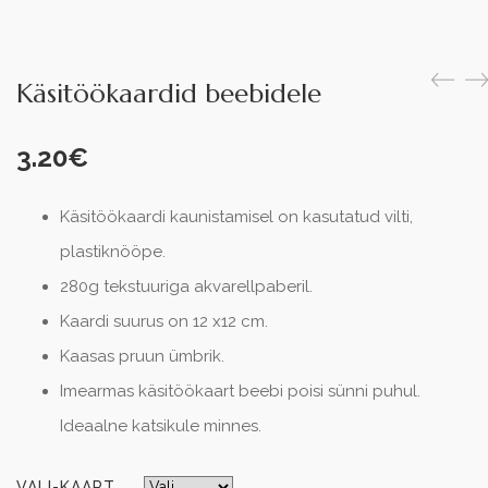
Käsitöökaardid beebidele
3.20
€
Käsitöökaardi kaunistamisel on kasutatud vilti,
plastiknööpe.
280g tekstuuriga akvarellpaberil.
Kaardi suurus on 12 x12 cm.
Kaasas pruun ümbrik.
Imearmas käsitöökaart beebi poisi sünni puhul.
Ideaalne katsikule minnes.
VALI-KAART