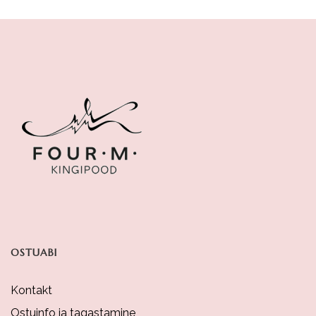
Has
Multiple
Variants.
The
Options
May
Be
Chosen
On
The
Product
OSTUABI
Page
Kontakt
Ostuinfo ja tagastamine