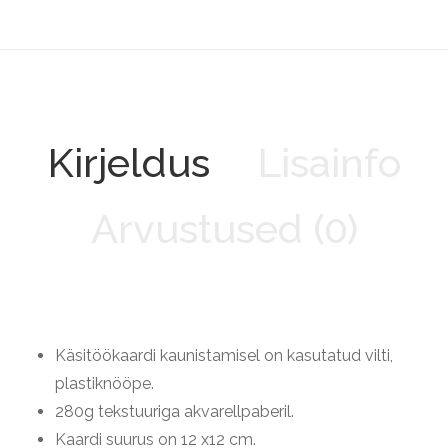
Kirjeldus
Lisainfo
Arvustused (0)
Käsitöökaardi kaunistamisel on kasutatud vilti,
plastiknööpe.
280g tekstuuriga akvarellpaberil.
Kaardi suurus on 12 x12 cm.