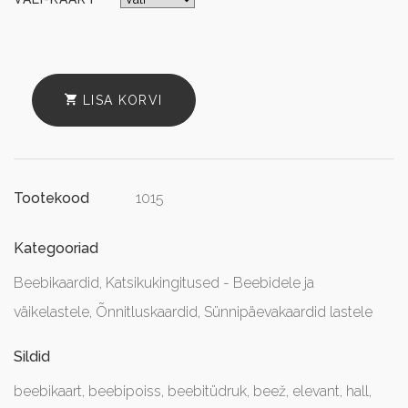
LISA KORVI
1015
Tootekood
Kategooriad
Beebikaardid
,
Katsikukingitused - Beebidele ja
väikelastele
,
Õnnitluskaardid
,
Sünnipäevakaardid lastele
Sildid
beebikaart
,
beebipoiss
,
beebitüdruk
,
beež
,
elevant
,
hall
,