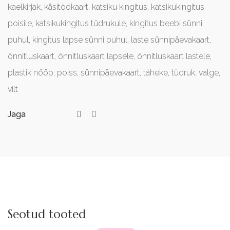
kaelkirjak
,
käsitöökaart
,
katsiku kingitus
,
katsikukingitus
poisile
,
katsikukingitus tüdrukule
,
kingitus beebi sünni
puhul
,
kingitus lapse sünni puhul
,
laste sünnipäevakaart
,
õnnitluskaart
,
õnnitluskaart lapsele
,
õnnitluskaart lastele
,
plastik nööp
,
poiss
,
sünnipäevakaart
,
täheke
,
tüdruk
,
valge
,
vilt
Jaga
Seotud tooted