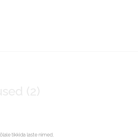
sed (2)
lale tikkida laste nimed,