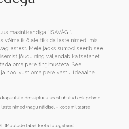
luus masintikandiga “ISAVÄGI”.
 võimalik õlale tikkida laste nimed, mis
 vägilastest. Meie jaoks sümboliseerib see
sisemist jõudu ning väljendab kaitsetahet
astada oma pere tingimusteta. See
ja hoolivust oma pere vastu. Ideaalne
lma kapuutsita dressipluus, seest uhutud ehk pehme.
e laste nimed (nagu näidisel – koos militaarse
L (Mõõtude tabel toote fotogaleriis)