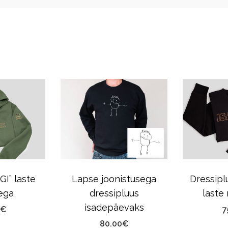
GI” laste
Lapse joonistusega
Dressipl
ega
dressipluus
laste
isadepäevaks
€
7
80.00
€