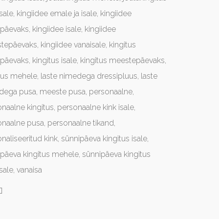
sale
,
kingiidee emale ja isale
,
kingiidee
epäevaks
,
kingiidee isale
,
kingiidee
tepäevaks
,
kingiidee vanaisale
,
kingitus
epäevaks
,
kingitus isale
,
kingitus meestepäevaks
,
tus mehele
,
laste nimedega dressipluus
,
laste
dega pusa
,
meeste pusa
,
personaalne
,
naalne kingitus
,
personaalne kink isale
,
onaalne pusa
,
personaalne tikand
,
naliseeritud kink
,
sünnipäeva kingitus isale
,
ipäeva kingitus mehele
,
sünnipäeva kingitus
sale
,
vanaisa