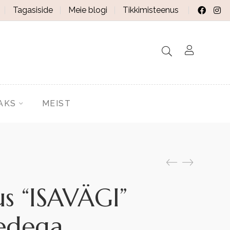
Tagasiside
Meie blogi
Tikkimisteenus
AKS
MEIST
us “ISAVÄGI”
medega