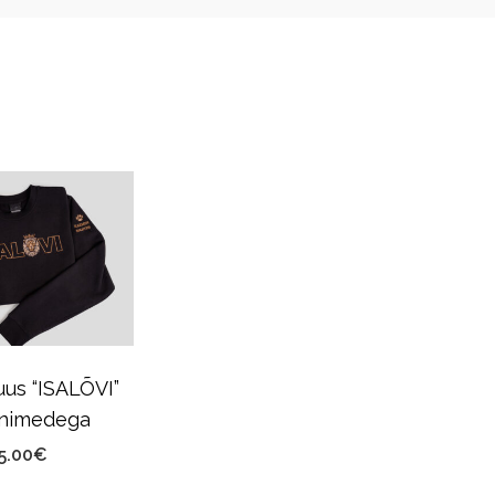
uus “ISALÕVI”
 nimedega
5.00
€