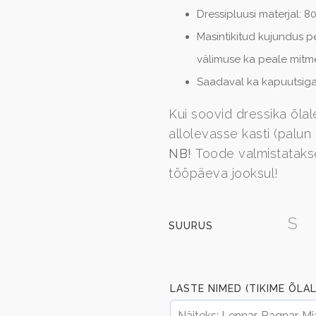
Dressipluusi materjal: 8
Masintikitud kujundus p
välimuse ka peale mitm
Saadaval ka kapuutsiga
Kui soovid dressika õlale
allolevasse kasti (palu
NB!
Toode valmistatakse 
tööpäeva jooksul!
S
SUURUS
LASTE NIMED (TIKIME ÕLAL