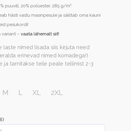
0% puuvill, 20% polüester, 285 g/m².
eab hästi vastu masinpesule ja säilitab oma kauni
eid pesukordi!
 variant –
vaata lähemalt siit!
 laste nimed lisada siis kirjuta need
n eralda erinevad nimed komadega!)
ja tarnitakse teile peale tellimist 2-3
M
L
XL
2XL
E)