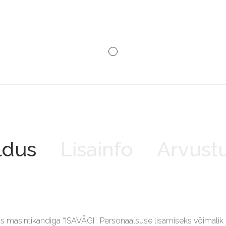
ldus
Lisainfo
Arvustu
us masintikandiga “ISAVÄGI”. Personaalsuse lisamiseks võimalik õ