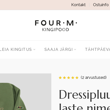
Kontakt
Ostuinfo
LEIA KINGITUS
SAAJA JÄRGI
TÄHTPÄEV
(
2
arvustused)
Dressiplu
laste ni