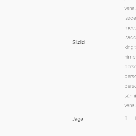
vanai
isad
mees
isad
Sildid
kingi
nime
perso
pers
perso
sünn
vanai
Jaga