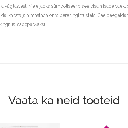
ma vägilastest. Meie jaoks sümboliseerib see disain isade väekus
ida, kaitsta ja armastada oma pere tingimusteta. See peegeldab
kingitus isadepäevaks!
Vaata ka neid tooteid