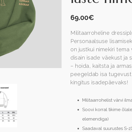
69.00
€
Militaarroheline dressip
Personaalsuse lisamiseks
on justkui nimekiri tema
disain isade väekust ja 
– hoida, kaitsta ja arm
peegeldab isa tugevust 
kingitus isadepäevaks!
Militaarrohelist värvi i
Soovi korral tikime õlal
elemendiga)
Saadaval suurustes S-2X