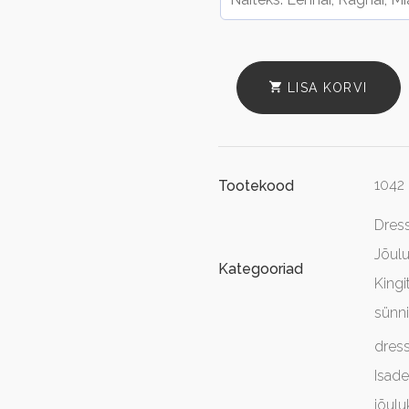
LISA KORVI
1042
Tootekood
Dress
Jõul
Kategooriad
Kingi
sünn
dres
Isade
jõulu