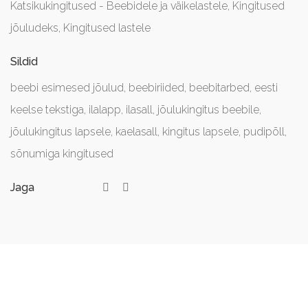
Katsikukingitused - Beebidele ja väikelastele
,
Kingitused
jõuludeks
,
Kingitused lastele
Sildid
beebi esimesed jõulud
,
beebiriided
,
beebitarbed
,
eesti
keelse tekstiga
,
ilalapp
,
ilasall
,
jõulukingitus beebile
,
jõulukingitus lapsele
,
kaelasall
,
kingitus lapsele
,
pudipõll
,
sõnumiga kingitused
Jaga