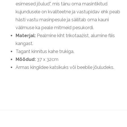
Page
esimesed jõulud”, mis tänu oma masintikitud
kujundusele on kvaliteetne ja vastupidav ehk peab
hästi vastu masinpesule ja säilitab oma kauni
välimuse ka peale mitmeid pesukordi.
Materjal:
Pealmine kiht trikotaažist, alumine fliis
kangast.
Tagant kinnitus kahe trukiga.
Mõõdud:
37 x 32cm
Armas kingiidee katsikuks või beebile jõuludeks.