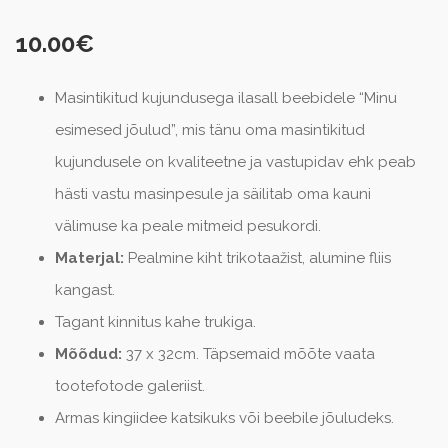
10.00
€
Masintikitud kujundusega ilasall beebidele “Minu
esimesed jõulud”, mis tänu oma masintikitud
kujundusele on kvaliteetne ja vastupidav ehk peab
hästi vastu masinpesule ja säilitab oma kauni
välimuse ka peale mitmeid pesukordi.
Materjal:
Pealmine kiht trikotaažist, alumine fliis
kangast.
Tagant kinnitus kahe trukiga.
Mõõdud:
37 x 32cm. Täpsemaid mõõte vaata
tootefotode galeriist.
Armas kingiidee katsikuks või beebile jõuludeks.