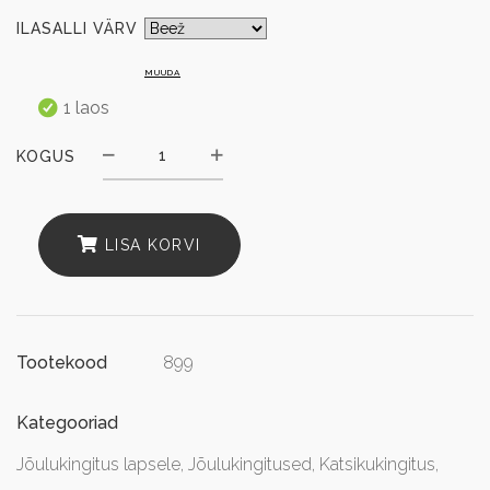
ILASALLI VÄRV
MUUDA
1 laos
KOGUS
KOGUS
LISA KORVI
899
Tootekood
Kategooriad
Jõulukingitus lapsele
,
Jõulukingitused
,
Katsikukingitus
,