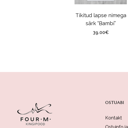
Tikitud lapse nimega
särk “Bambi”
39.00
€
OSTUABI
Kontakt
Ostuinfo j