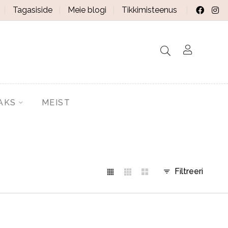
Tagasiside
Meie blogi
Tikkimisteenus
AKS
MEIST
Filtreeri