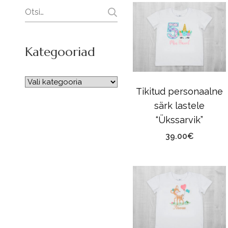
Search
for:
Kategooriad
Tikitud personaalne
särk lastele
“Ükssarvik”
39.00
€