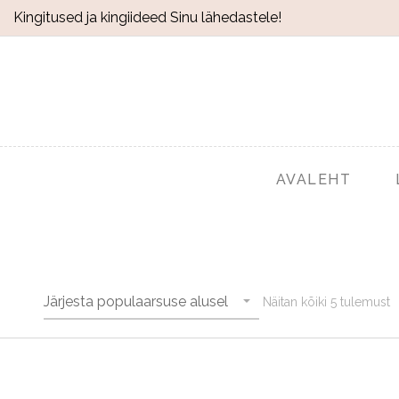
Kingitused ja kingiideed Sinu lähedastele!
AVALEHT
Järjesta populaarsuse alusel
Näitan kõiki 5 tulemust