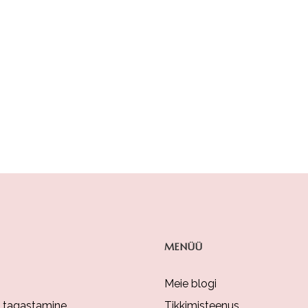
MENÜÜ
Meie blogi
a tagastamine
Tikkimisteenus