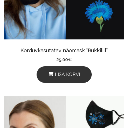
May
Be
Chosen
On
The
Product
Korduvkasutatav näomask “Rukkilill”
Page
25.00
€
LISA KORVI