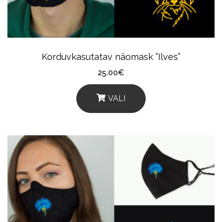
Korduvkasutatav näomask ”Ilves”
25.00
€
VALI
This
Product
Has
Multiple
Variants.
The
Options