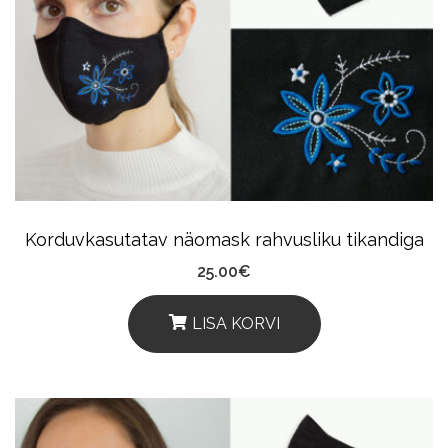
Korduvkasutatav näomask rahvusliku tikandiga
25.00
€
LISA KORVI