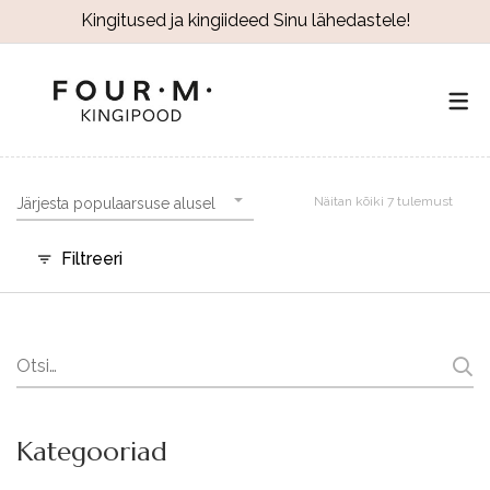
Kingitused ja kingiideed Sinu lähedastele!
Näitan kõiki 7 tulemust
Järjesta populaarsuse alusel
Filtreeri
Search
for:
Kategooriad