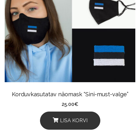
Korduvkasutatav näomask “Sini-must-valge”
25.00
€
LISA KORVI