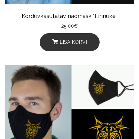
Korduvkasutatav näomask ”Linnuke”
25.00
€
LISA KORVI