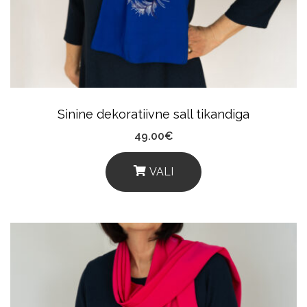
Be
Chosen
On
The
Product
Sinine dekoratiivne sall tikandiga
Page
49.00
€
VALI
This
Product
Has
Multiple
Variants.
The