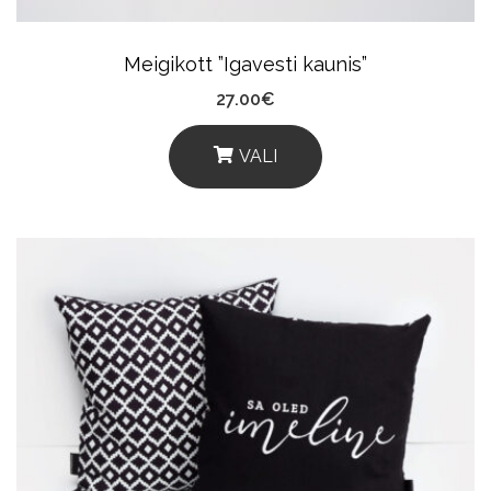
Meigikott ”Igavesti kaunis”
27.00
€
VALI
This
Product
Has
Multiple
Variants.
The
Options
May
Be