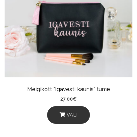
Meigikott ”Igavesti kaunis” tume
27.00
€
VALI
This
Product