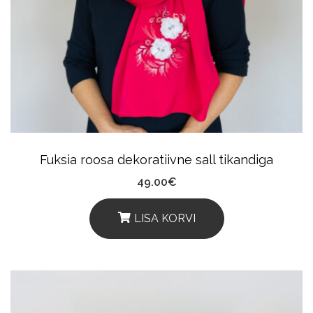
Options
May
Be
Chosen
On
The
Product
Fuksia roosa dekoratiivne sall tikandiga
Page
49.00
€
LISA KORVI