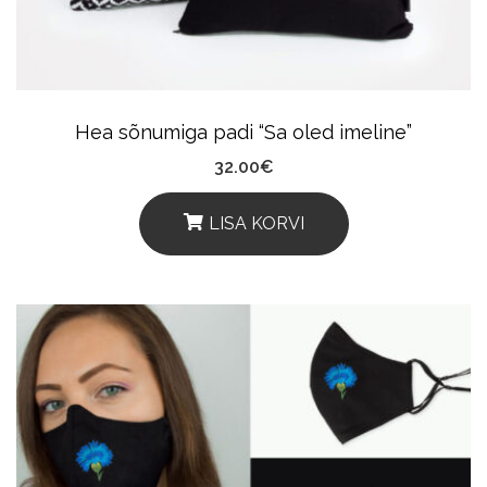
Chosen
On
The
Product
Hea sõnumiga padi “Sa oled imeline”
Page
32.00
€
LISA KORVI