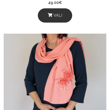
49.00
€
VALI
This
Product
Has
Multiple
Variants.
The
Options
May
Be
Chosen
On
The