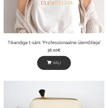
May
Be
Chosen
On
The
Product
Tikandiga t-särk “Professionaalne ülemõtleja”
Page
36.00
€
VALI
This
Product
Has
Multiple
Variants.