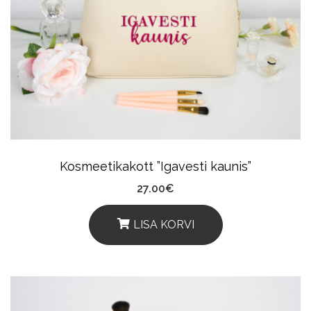
The
Options
May
Be
Chosen
On
The
Product
Kosmeetikakott ”Igavesti kaunis”
Page
27.00
€
LISA KORVI