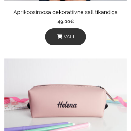
Product
Aprikoosiroosa dekoratiivne sall tikandiga
Page
49.00
€
VALI
This
Product
Has
Multiple
Variants.
The
Options
May
Be
Chosen