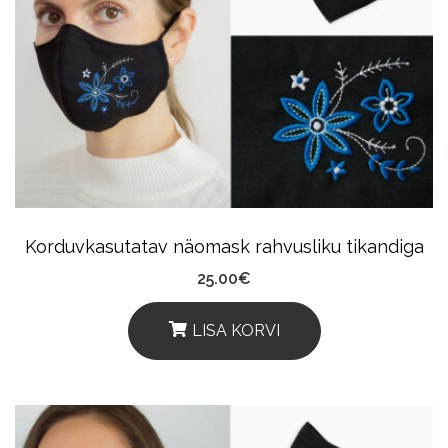
Korduvkasutatav näomask rahvusliku tikandiga
25.00
€
LISA KORVI