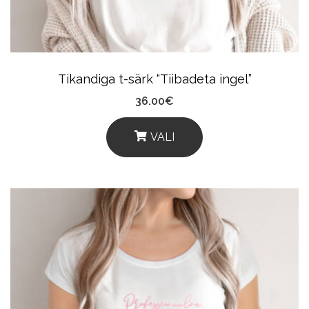
Chosen
On
The
Product
Tikandiga t-särk “Tiibadeta ingel”
Page
36.00
€
VALI
This
Product
Has
Multiple
Variants.
The
Options