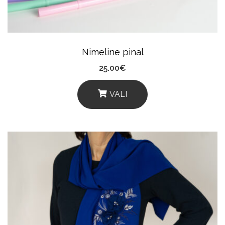
On
The
Product
Nimeline pinal
Page
25.00
€
VALI
This
Product
Has
Multiple
Variants.
The
Options
May