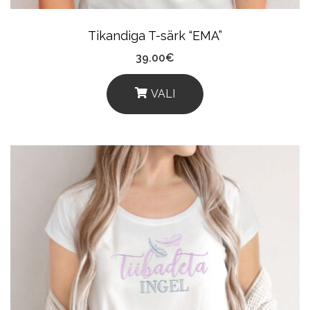
Tikandiga T-särk “EMA”
39.00
€
VALI
This
Product
Has
Multiple
Variants.
The
Options
May
Be