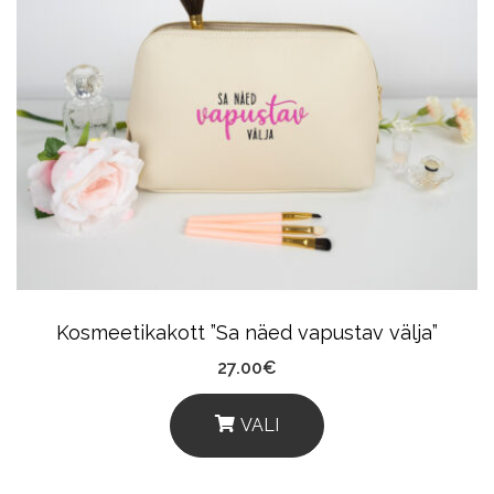
Kosmeetikakott ”Sa näed vapustav välja”
27.00
€
VALI
This