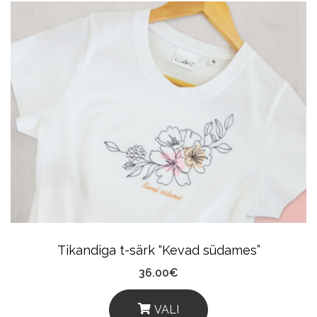
Has
Multiple
Variants.
The
Options
May
Be
Chosen
On
The
Product
Tikandiga t-särk “Kevad südames”
Page
36.00
€
VALI