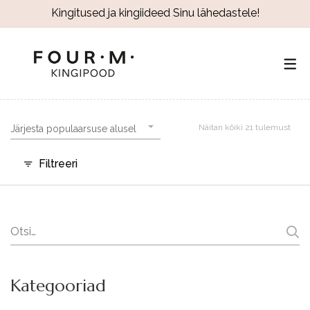
Kingitused ja kingiideed Sinu lähedastele!
Näitan kõiki 21 tulemust
Järjesta populaarsuse alusel
Filtreeri
Search
for:
Kategooriad