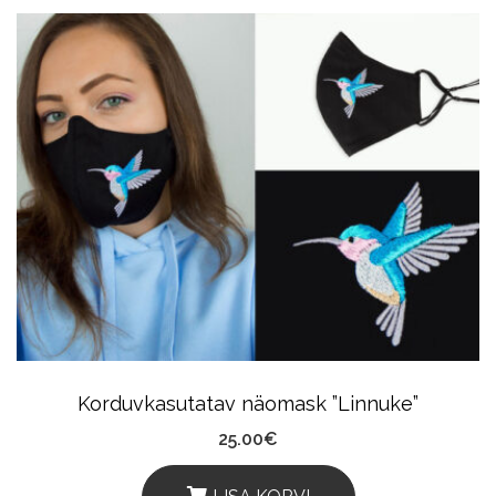
Product
Has
Multiple
Variants.
The
Options
May
Be
Chosen
On
The
Product
Korduvkasutatav näomask ”Linnuke”
Page
25.00
€