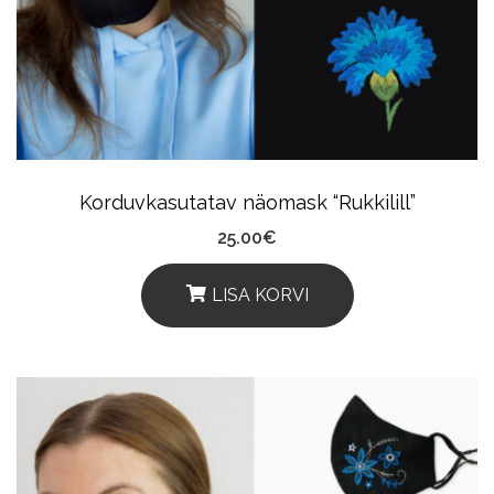
Korduvkasutatav näomask “Rukkilill”
25.00
€
LISA KORVI