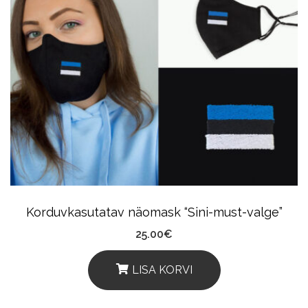
Korduvkasutatav näomask “Sini-must-valge”
25.00
€
LISA KORVI