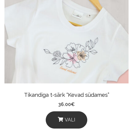
Tikandiga t-särk “Kevad südames”
36.00
€
VALI
This