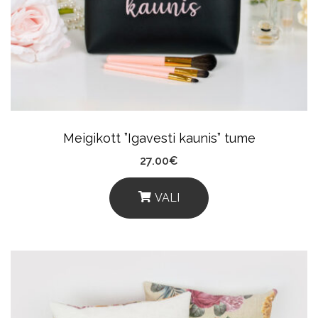
Meigikott ”Igavesti kaunis” tume
27.00
€
VALI
This
Product
Has
Multiple
Variants.