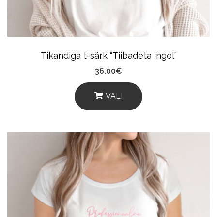
Chosen
On
The
Product
Tikandiga t-särk “Tiibadeta ingel”
Page
36.00
€
VALI
This
Product
Has
Multiple
Variants.
The
Options