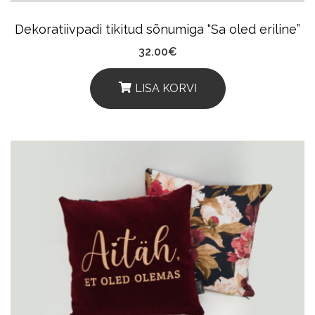
Product
Dekoratiivpadi tikitud sõnumiga “Sa oled eriline”
Page
32.00
€
LISA KORVI