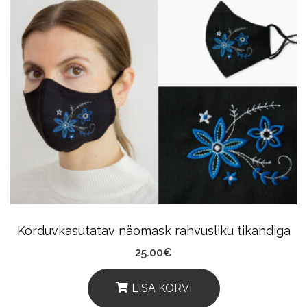
Korduvkasutatav näomask rahvusliku tikandiga
25.00
€
LISA KORVI