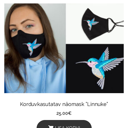
Product
Has
Multiple
Variants.
The
Options
May
Be
Chosen
On
The
Product
Korduvkasutatav näomask ”Linnuke”
Page
25.00
€