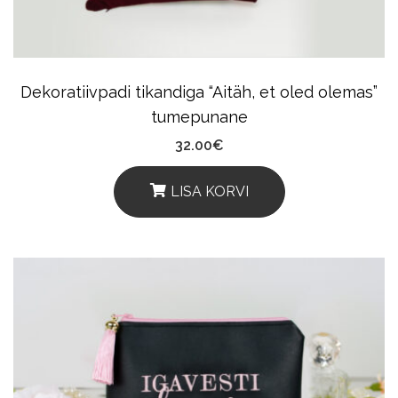
Dekoratiivpadi tikandiga “Aitäh, et oled olemas”
tumepunane
32.00
€
LISA KORVI