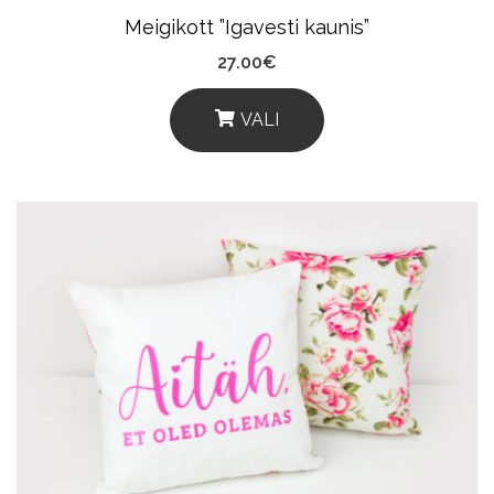
Meigikott ”Igavesti kaunis”
27.00
€
VALI
This
Product
Has
Multiple
Variants.
The
Options
May
Be
Chosen