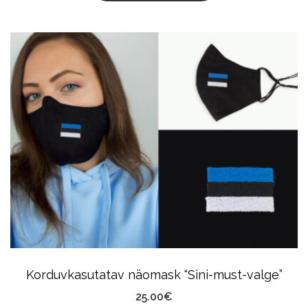
Korduvkasutatav näomask “Sini-must-valge”
25.00
€