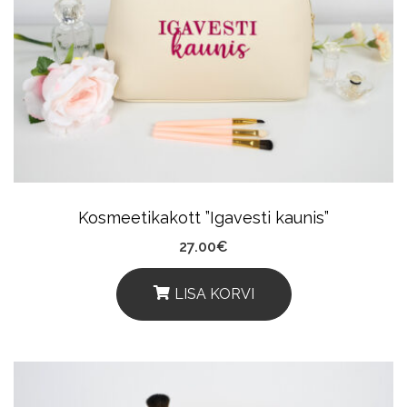
The
Options
May
Be
Chosen
On
The
Product
Kosmeetikakott ”Igavesti kaunis”
Page
27.00
€
LISA KORVI