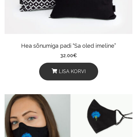
Hea sõnumiga padi “Sa oled imeline”
32.00
€
LISA KORVI