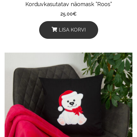
Korduvkasutatav näomask ”Roos”
25.00
€
LISA KORVI