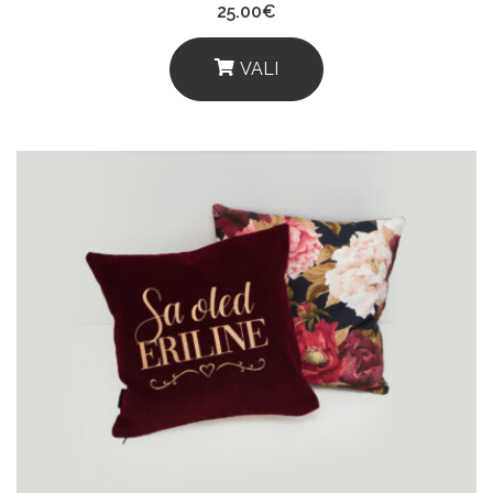
25.00
€
VALI
This
Product
Has
Multiple
Variants.
The
Options
May
Be
Chosen
On
The