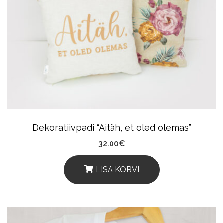
The
Options
May
Be
Chosen
On
The
Product
Dekoratiivpadi “Aitäh, et oled olemas”
Page
32.00
€
LISA KORVI