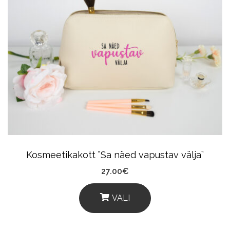
Kosmeetikakott ”Sa näed vapustav välja”
27.00
€
VALI
This