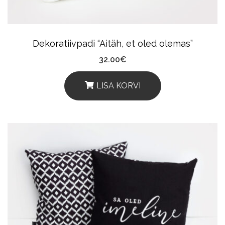
On
The
Product
Dekoratiivpadi “Aitäh, et oled olemas”
Page
32.00
€
LISA KORVI