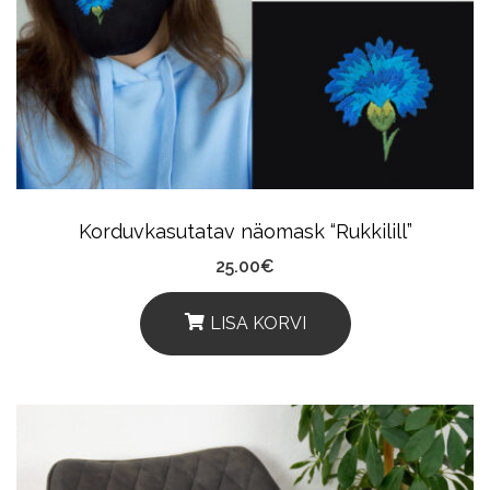
Korduvkasutatav näomask “Rukkilill”
25.00
€
LISA KORVI