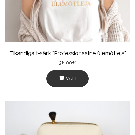
May
Be
Chosen
On
The
Product
Tikandiga t-särk “Professionaalne ülemõtleja”
Page
36.00
€
VALI
This
Product
Has
Multiple
Variants.