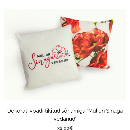
Product
Has
Multiple
Variants.
The
Options
May
Be
Chosen
On
The
Product
Dekoratiivpadi tikitud sõnumiga “Mul on Sinuga
Page
vedanud”
32.00
€