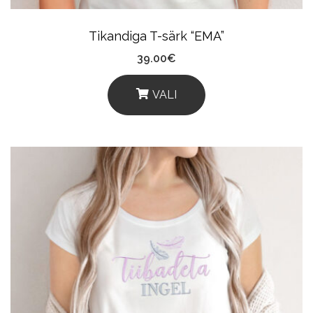
Tikandiga T-särk “EMA”
39.00
€
VALI
This
Product
Has
Multiple
Variants.
The
Options
May
Be