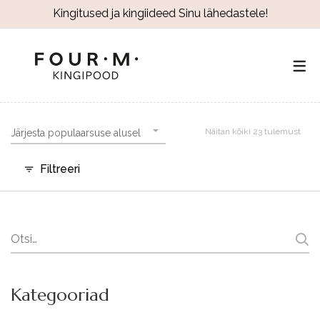
Kingitused ja kingiideed Sinu lähedastele!
Näitan kõiki 23 tulemust
Järjesta populaarsuse alusel
Filtreeri
Search
for:
Kategooriad