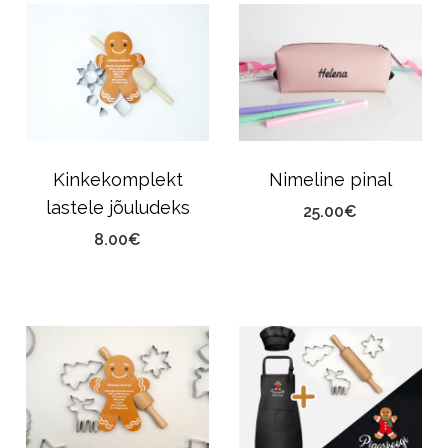
Kinkekomplekt
Nimeline pinal
lastele jõuludeks
25.00
€
e
8.00
€
ge:
00€
ough
00€