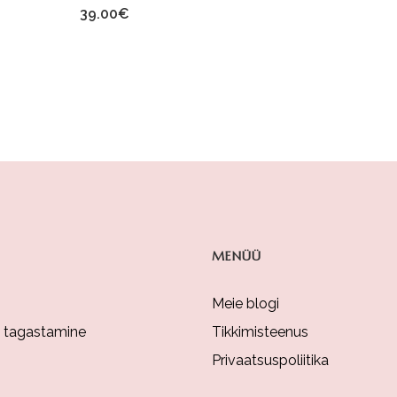
39.00
€
MENÜÜ
Meie blogi
a tagastamine
Tikkimisteenus
Privaatsuspoliitika