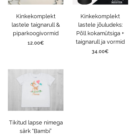
Kinkekomplekt
Kinkekomplekt
lastele taignarull &
lastele jõuludeks:
piparkoogivormid
Põll kokamütsiga +
taignarull ja vormid
12.00
€
34.00
€
Tikitud lapse nimega
särk “Bambi”