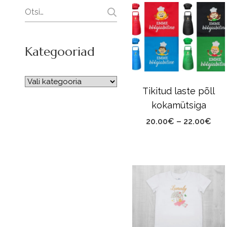
Search
for:
Kategooriad
Tikitud laste põll
kokamütsiga
Pric
20.00
€
–
22.00
€
ran
20.
thr
22.