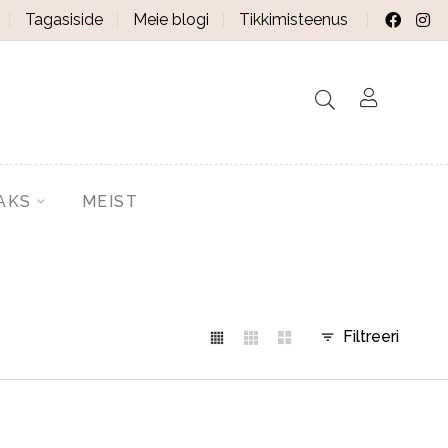
Tagasiside
Meie blogi
Tikkimisteenus
AKS
MEIST
Filtreeri