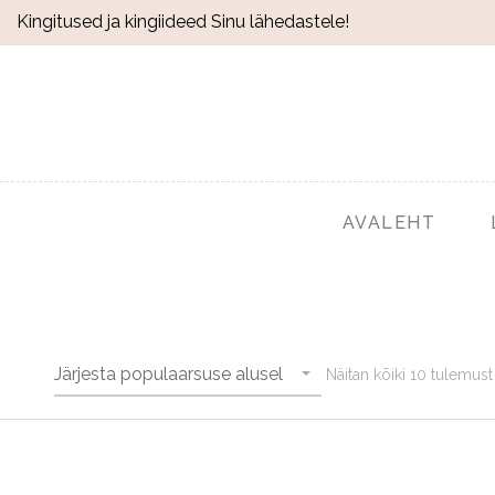
Kingitused ja kingiideed Sinu lähedastele!
AVALEHT
Järjesta populaarsuse alusel
Näitan kõiki 10 tulemust