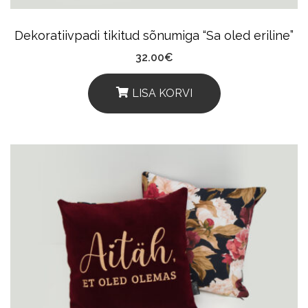
The
Product
Dekoratiivpadi tikitud sõnumiga “Sa oled eriline”
Page
32.00
€
LISA KORVI