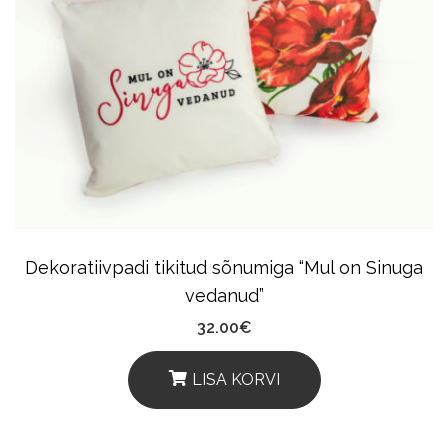
Dekoratiivpadi tikitud sõnumiga “Mul on Sinuga
vedanud”
32.00
€
LISA KORVI