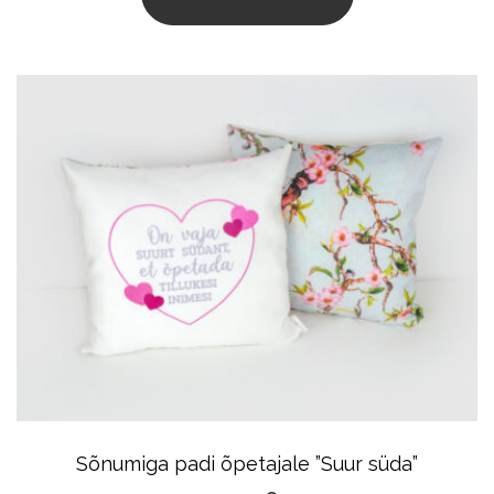
Sõnumiga padi õpetajale ”Suur süda”