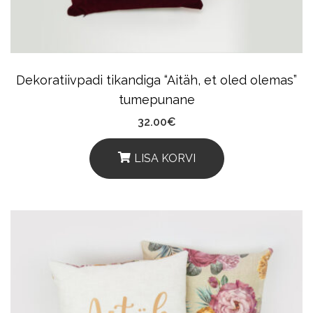
Dekoratiivpadi tikandiga “Aitäh, et oled olemas”
tumepunane
32.00
€
LISA KORVI