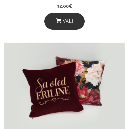
32.00
€
VALI
This
Product
Has
Multiple
Variants.
The
Options
May
Be
Chosen
On