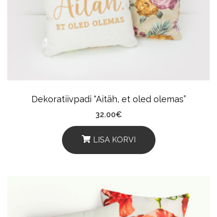
Dekoratiivpadi “Aitäh, et oled olemas”
32.00
€
LISA KORVI