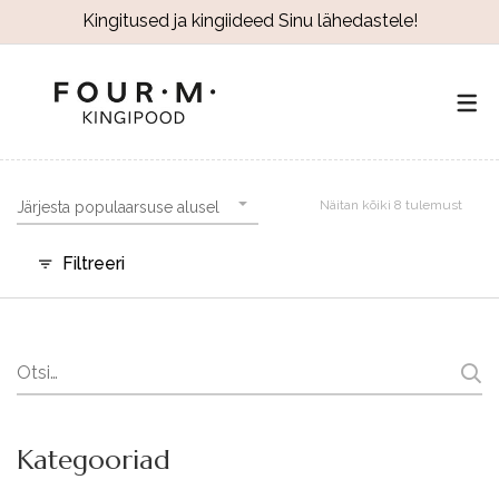
Kingitused ja kingiideed Sinu lähedastele!
Näitan kõiki 8 tulemust
Järjesta populaarsuse alusel
Filtreeri
Search
for:
Kategooriad