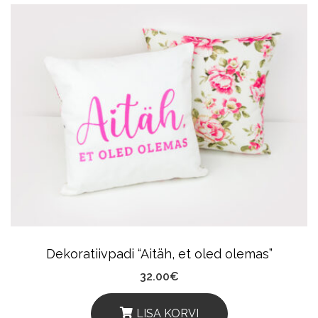
Dekoratiivpadi “Aitäh, et oled olemas”
32.00
€
LISA KORVI