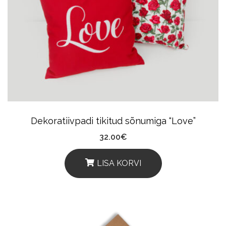
Dekoratiivpadi tikitud sõnumiga “Love”
32.00
€
LISA KORVI