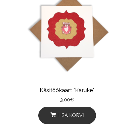
Käsitöökaart “Karuke”
3.00
€
LISA KORVI