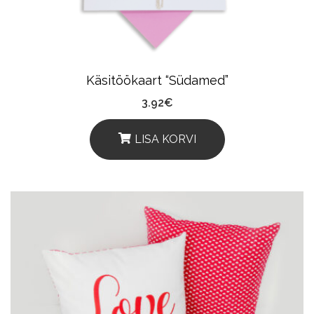
Käsitöökaart “Südamed”
3.92
€
LISA KORVI