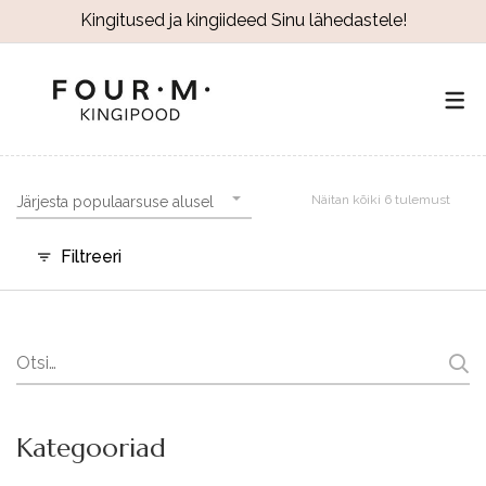
Kingitused ja kingiideed Sinu lähedastele!
Näitan kõiki 6 tulemust
Järjesta populaarsuse alusel
Filtreeri
Search
for:
Kategooriad