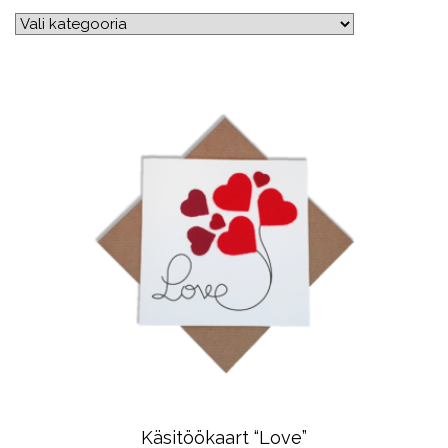
Käsitöökaart “Love”