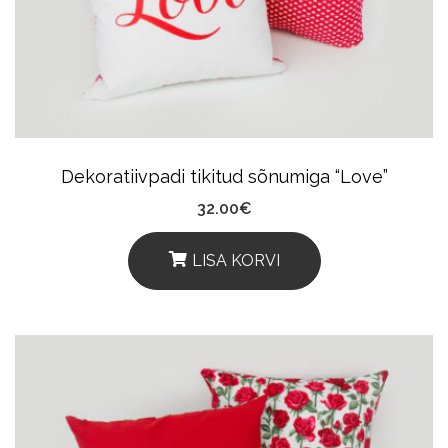
Dekoratiivpadi tikitud sõnumiga “Love”
32.00
€
LISA KORVI